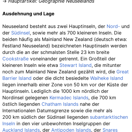
→
Hauptartikel
: Geographie Neuseelands
Ausdehnung und Lage
Neuseeland besteht aus zwei Hauptinseln, der
Nord-
und
der
Südinsel
, sowie mehr als 700 kleineren Inseln. Die
beiden häufig als
Mainland New Zealand
(deutsch etwa:
Festland Neuseeland) bezeichneten Hauptinseln werden
durch die an der schmalsten Stelle 23
km breite
Cookstraße
voneinander getrennt. Ein Großteil der
kleineren Inseln wie etwa
Stewart Island
, die mitunter
noch zum
Mainland New Zealand
gezählt wird, die
Great
Barrier Island
oder die dicht besiedelte
Waiheke Island
liegen innerhalb einer Zone von 50
km vor der Küste der
Hauptinseln. Lediglich die 1000
km nördlich der
Nordinsel gelegenen
Kermadec Islands
, die 700
km
östlich liegenden
Chatham Islands
nahe der
Internationalen Datumsgrenze sowie die mehr als
200
km südlich der Südinsel liegenden
subantarktischen
Inseln
in den vier unbewohnten Inselgruppen der
Auckland Islands
, der
Antipoden Islands
, der
Snares