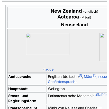
New Zealand
(englisch)
Aotearoa
(Māori)
Neuseeland
Flagge
Amtssprache
Englisch (de facto)
,
Māori
,
neuse
Gebärdensprache
Hauptstadt
Wellington
Staats- und
Parlamentarische Monarchie
Regierungsform
Staatsoberhaupt
König von Neuseeland Charles III.