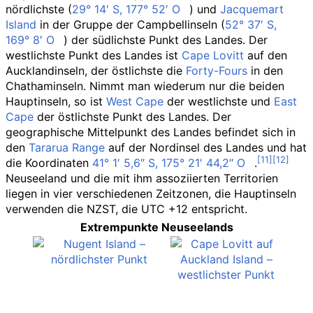
nördlichste (
29°
14′
S
,
177°
52′
O
) und
Jacquemart
Island
in der Gruppe der Campbellinseln (
52°
37′
S
,
169°
8′
O
) der südlichste Punkt des Landes. Der
westlichste Punkt des Landes ist
Cape Lovitt
auf den
Aucklandinseln, der östlichste die
Forty-Fours
in den
Chathaminseln. Nimmt man wiederum nur die beiden
Hauptinseln, so ist
West Cape
der westlichste und
East
Cape
der östlichste Punkt des Landes. Der
geographische Mittelpunkt des Landes befindet sich in
den
Tararua
Range
auf der Nordinsel des Landes und hat
die Koordinaten
41°
1′
5,6″
S
,
175°
21′
44,2″
O
.
Neuseeland und die mit ihm assoziierten Territorien
liegen in vier verschiedenen Zeitzonen, die Hauptinseln
verwenden die NZST, die UTC +12 entspricht.
Extrempunkte Neuseelands