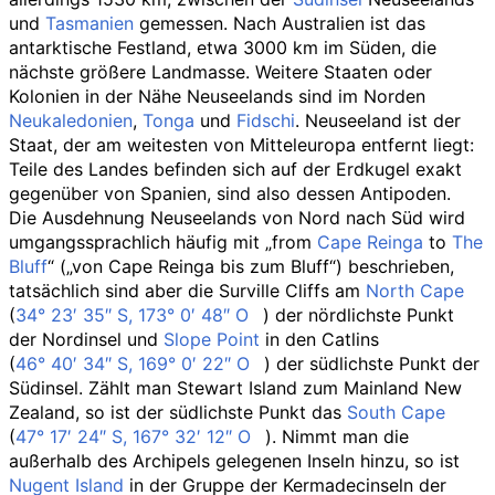
und
Tasmanien
gemessen. Nach Australien ist das
antarktische Festland, etwa 3000
km im Süden, die
nächste größere Landmasse. Weitere Staaten oder
Kolonien in der Nähe Neuseelands sind im Norden
Neukaledonien
,
Tonga
und
Fidschi
. Neuseeland ist der
Staat, der am weitesten von Mitteleuropa entfernt liegt:
Teile des Landes befinden sich auf der Erdkugel exakt
gegenüber von Spanien, sind also dessen Antipoden.
Die Ausdehnung Neuseelands von Nord nach Süd wird
umgangssprachlich häufig mit „
from
Cape Reinga
to
The
Bluff
“ („von Cape Reinga bis zum Bluff“) beschrieben,
tatsächlich sind aber die
Surville Cliffs
am
North Cape
(
34°
23′
35″
S
,
173°
0′
48″
O
) der nördlichste Punkt
der Nordinsel und
Slope Point
in den
Catlins
(
46°
40′
34″
S
,
169°
0′
22″
O
) der südlichste Punkt der
Südinsel. Zählt man
Stewart Island
zum
Mainland New
Zealand
, so ist der südlichste Punkt das
South Cape
(
47°
17′
24″
S
,
167°
32′
12″
O
). Nimmt man die
außerhalb des Archipels gelegenen Inseln hinzu, so ist
Nugent Island
in der Gruppe der Kermadecinseln der