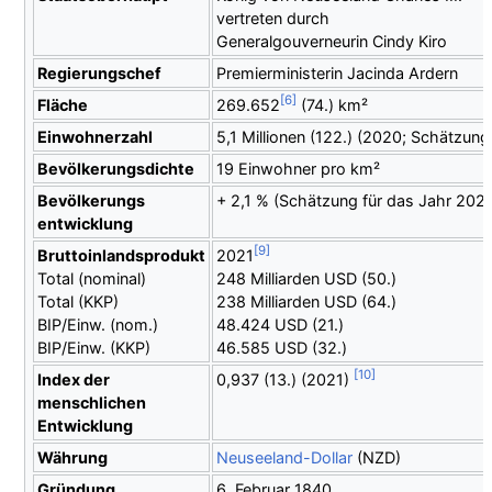
vertreten durch
Generalgouverneurin Cindy Kiro
Regierungschef
Premierministerin Jacinda Ardern
Fläche
269.652
(74.)
km²
Einwohnerzahl
5,1 Millionen
(122.) (2020; Schätzung
Bevölkerungsdichte
19 Einwohner pro km²
Bevölkerungs
+ 2,1
%
(Schätzung für das Jahr 202
entwicklung
Bruttoinlandsprodukt
2021
Total (nominal)
248 Milliarden USD
(50.)
Total (KKP)
238 Milliarden USD
(64.)
BIP/Einw. (nom.)
48.424 USD
(21.)
BIP/Einw. (KKP)
46.585 USD
(32.)
Index der
0,937
(13.) (2021)
menschlichen
Entwicklung
Währung
Neuseeland-Dollar
(NZD)
Gründung
6. Februar 1840