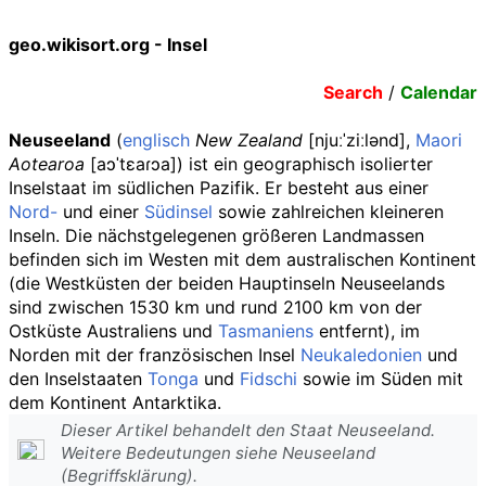
geo.wikisort.org - Insel
Search
/
Calendar
Neuseeland
(
englisch
New Zealand
[
njuːˈziːlənd
],
Maori
Aotearoa
[
aɔˈtɛaɾɔa
]) ist ein geographisch isolierter
Inselstaat im südlichen Pazifik. Er besteht aus einer
Nord-
und einer
Südinsel
sowie zahlreichen kleineren
Inseln. Die nächstgelegenen größeren Landmassen
befinden sich im Westen mit dem australischen Kontinent
(die Westküsten der beiden Hauptinseln Neuseelands
sind zwischen 1530
km und rund 2100
km von der
Ostküste Australiens und
Tasmaniens
entfernt), im
Norden mit der französischen Insel
Neukaledonien
und
den Inselstaaten
Tonga
und
Fidschi
sowie im Süden mit
dem Kontinent Antarktika.
Dieser Artikel behandelt den Staat Neuseeland.
Weitere Bedeutungen siehe Neuseeland
(Begriffsklärung).