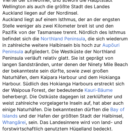
Wellington als auch die größte Stadt des Landes
Auckland liegen auf der Nordinsel.
Auckland liegt auf einem Isthmus, der an der engsten
Stelle weniger als zwei Kilometer breit ist und den
Pazifik von der Tasmansee trennt. Nördlich des Isthmus
befindet sich die
Northland Peninsula
, die sich wiederum
in zahlreiche weitere Halbinseln bis hoch zur
Aupōuri
Peninsula
aufgliedert. Die Westküste der
Northland
Peninsula
verläuft relativ glatt. Sie ist geprägt von
langen Sandstränden, unter denen der
Ninety Mile Beach
der bekannteste sein dürfte, sowie zwei großen
Naturhäfen, dem
Kaipara Harbour
und dem
Hokianga
Harbour
. Südlich des
Hokianga
Harbours
erstreckt sich
der
Waipoua Forest
, der bedeutende
Kauri-Bäume
beherbergt. Die Ostküste dagegen ist zerklüfteter und
weist zahlreiche vorgelagerte Inseln auf, hat aber auch
einige Naturhäfen. Die bekanntesten dürften die
Bay of
Islands
und der Hafen der größten Stadt der Halbinsel,
Whangārei
, sein. Das Landesinnere wird von land- und
forstwirtschaftlich genutztem Hügelland bedeckt.