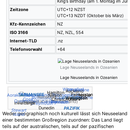
King’s Birthday (am 1. Montag im Juni
Zeitzone
UTC+12 NZST
UTC+13 NZDT (Oktober bis März)
Kfz-Kennzeichen
NZ
ISO 3166
NZ, NZL, 554
Internet-TLD
.nz
Telefonvorwahl
+64
Lage Neuseelands in Ozeanien
Lage Neuseelands in Ozeanien
Whangārei
Whakatāne
Auckland
Hamilton
Palmerston
TASMANSEE
Nelson
Aoraki/Mount
Napier
Nordinsel
Lake Taupo
Gisborne
Wellington
New
Richmond
North
Christchurch
Cook
Queenstown
Neuseeland (Neuseeland)
Oamaru
Blenheim
Plymouth
Südinsel
Invercargill
Greymouth
Dunedin
PAZIFIK
Stewart
Weder geographisch noch kulturell lässt sich Neuseeland
Island
einer bestimmten Großregion zuordnen: Das Land liegt
teils auf der australischen, teils auf der pazifischen