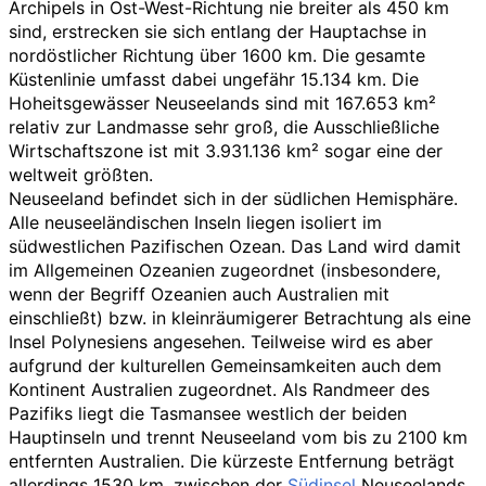
Archipels in Ost-West-Richtung nie breiter als 450
km
sind, erstrecken sie sich entlang der Hauptachse in
nordöstlicher Richtung über 1600
km. Die gesamte
Küstenlinie umfasst dabei ungefähr 15.134
km. Die
Hoheitsgewässer Neuseelands sind mit 167.653
km²
relativ zur Landmasse sehr groß, die Ausschließliche
Wirtschaftszone ist mit 3.931.136
km² sogar eine der
weltweit größten.
Neuseeland befindet sich in der südlichen Hemisphäre.
Alle neuseeländischen Inseln liegen isoliert im
südwestlichen Pazifischen Ozean. Das Land wird damit
im Allgemeinen Ozeanien zugeordnet (insbesondere,
wenn der Begriff Ozeanien auch Australien mit
einschließt) bzw. in kleinräumigerer Betrachtung als eine
Insel Polynesiens angesehen. Teilweise wird es aber
aufgrund der kulturellen Gemeinsamkeiten auch dem
Kontinent Australien zugeordnet. Als Randmeer des
Pazifiks liegt die Tasmansee westlich der beiden
Hauptinseln und trennt Neuseeland vom bis zu 2100
km
entfernten Australien. Die kürzeste Entfernung beträgt
allerdings 1530
km, zwischen der
Südinsel
Neuseelands