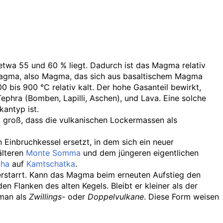
 etwa 55 und 60
% liegt. Dadurch ist das Magma relativ
es Magma, also Magma, das sich aus basaltischem Magma
00 bis 900
°C relativ kalt. Der hohe Gasanteil bewirkt,
phra (Bomben, Lapilli, Aschen), und Lava. Eine solche
kantyp ist.
o groß, dass die vulkanischen Lockermassen als
Einbruchkessel ersetzt, in dem sich ein neuer
älteren
Monte Somma
und dem jüngeren eigentlichen
cha
auf
Kamtschatka
.
 erstarrt. Kann das Magma beim erneuten Aufstieg den
n Flanken des alten Kegels. Bleibt er kleiner als der
 man als
Zwillings
- oder
Doppelvulkane
. Diese Form weisen