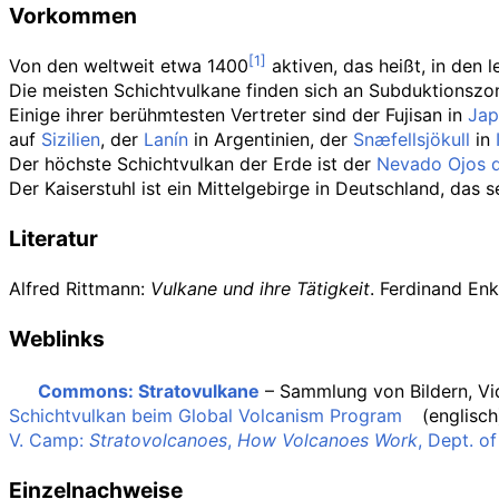
Vorkommen
Von den weltweit etwa 1400
aktiven, das heißt, in den
Die meisten Schichtvulkane finden sich an Subduktionszo
Einige ihrer berühmtesten Vertreter sind der Fujisan in
Jap
auf
Sizilien
, der
Lanín
in Argentinien, der
Snæfellsjökull
in
Der höchste Schichtvulkan der Erde ist der
Nevado Ojos d
Der Kaiserstuhl ist ein Mittelgebirge in Deutschland, das 
Literatur
Alfred Rittmann:
Vulkane und ihre Tätigkeit
. Ferdinand En
Weblinks
Commons
: Stratovulkane
– Sammlung von Bildern, V
Schichtvulkan beim Global Volcanism Program
(englisch
V. Camp:
Stratovolcanoes
,
How Volcanoes Work
, Dept. o
Einzelnachweise