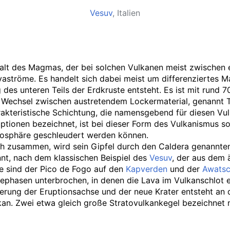
Vesuv
, Italien
ehalt des Magmas, der bei solchen Vulkanen meist zwischen
e Lavaströme. Es handelt sich dabei meist um differenziert
es unteren Teils der Erdkruste entsteht. Es ist mit rund 7
 Wechsel zwischen austretendem Lockermaterial, genannt Te
akteristische Schichtung, die namensgebend für diesen Vul
uptionen bezeichnet, ist bei dieser Form des Vulkanismus s
mosphäre geschleudert werden können.
 zusammen, wird sein Gipfel durch den Caldera genannten 
nt, nach dem klassischen Beispiel des
Vesuv
, der aus dem 
e sind der Pico de Fogo auf den
Kapverden
und der
Awats
uhephasen unterbrochen, in denen die Lava im Vulkanschlot
erung der Eruptionsachse und der neue Krater entsteht an de
kan. Zwei etwa gleich große Stratovulkankegel bezeichnet