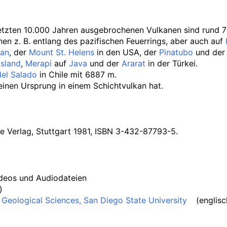
 letzten 10.000 Jahren ausgebrochenen Vulkanen sind rund 
nen z.
B. entlang des pazifischen Feuerrings, aber auch auf
an
, der
Mount St. Helens
in den USA, der
Pinatubo
und der
Island
,
Merapi
auf
Java
und der
Ararat
in der Türkei.
el Salado
in Chile mit
6887
m
.
seinen Ursprung in einem Schichtvulkan hat.
ke Verlag, Stuttgart 1981, ISBN 3-432-87793-5.
ideos und Audiodateien
)
f Geological Sciences, San Diego State University
(englisc