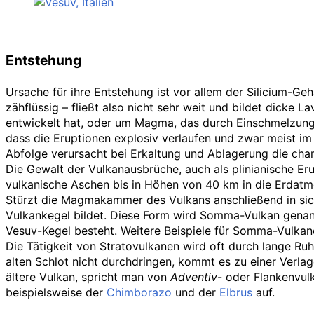
Entstehung
Ursache für ihre Entstehung ist vor allem der Silicium-G
zähflüssig – fließt also nicht sehr weit und bildet dick
entwickelt hat, oder um Magma, das durch Einschmelzung d
dass die Eruptionen explosiv verlaufen und zwar meist im
Abfolge verursacht bei Erkaltung und Ablagerung die char
Die Gewalt der Vulkanausbrüche, auch als plinianische Er
vulkanische Aschen bis in Höhen von 40
km in die Erdat
Stürzt die Magmakammer des Vulkans anschließend in sich
Vulkankegel bildet. Diese Form wird Somma-Vulkan genan
Vesuv-Kegel besteht. Weitere Beispiele für Somma-Vulkan
Die Tätigkeit von Stratovulkanen wird oft durch lange R
alten Schlot nicht durchdringen, kommt es zu einer Verlag
ältere Vulkan, spricht man von
Adventiv
- oder Flankenvul
beispielsweise der
Chimborazo
und der
Elbrus
auf.