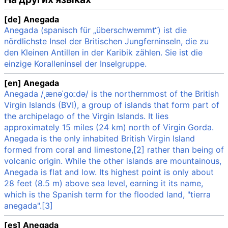
[de] Anegada
Anegada (spanisch für „überschwemmt“) ist die
nördlichste Insel der Britischen Jungferninseln, die zu
den Kleinen Antillen in der Karibik zählen. Sie ist die
einzige Koralleninsel der Inselgruppe.
[en] Anegada
Anegada /ˌænəˈɡɑːdə/ is the northernmost of the British
Virgin Islands (BVI), a group of islands that form part of
the archipelago of the Virgin Islands. It lies
approximately 15 miles (24 km) north of Virgin Gorda.
Anegada is the only inhabited British Virgin Island
formed from coral and limestone,[2] rather than being of
volcanic origin. While the other islands are mountainous,
Anegada is flat and low. Its highest point is only about
28 feet (8.5 m) above sea level, earning it its name,
which is the Spanish term for the flooded land, "tierra
anegada".[3]
[es] Anegada