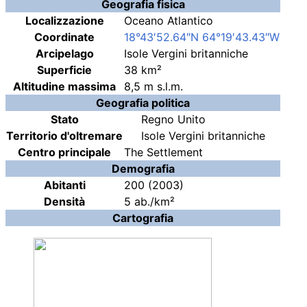
Geografia fisica
Localizzazione
Oceano Atlantico
Coordinate
18°43′52.64″N
64°19′43.43″W
Arcipelago
Isole Vergini britanniche
Superficie
38 km²
Altitudine massima
8,5
m
s.l.m.
Geografia politica
Stato
Regno Unito
Territorio d'oltremare
Isole Vergini britanniche
Centro principale
The Settlement
Demografia
Abitanti
200 (2003)
Densità
5 ab./km²
Cartografia