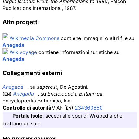
Virgin Islands: From the Amerindians to 1986
, Falcon
Publications International, 1987.
Altri progetti
Wikimedia Commons
contiene immagini o altri file su
Anegada
Wikivoyage
contiene informazioni turistiche su
Anegada
Collegamenti esterni
Anegada
, su
sapere.it
, De Agostini.
(
)
Anegada
, su
Enciclopedia Britannica
,
EN
Encyclopædia Britannica, Inc.
Controllo di autorità
VIAF
(
)
234360850
EN
Portale Isole
:
accedi alle voci di Wikipedia che
trattano di isole
На других языках