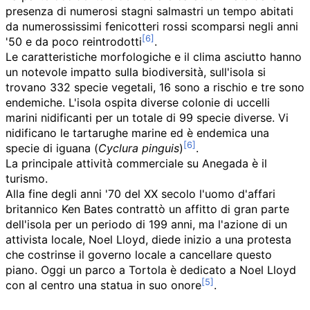
presenza di numerosi stagni salmastri un tempo abitati
da numerossissimi fenicotteri rossi scomparsi negli anni
'50 e da poco reintrodotti
.
Le caratteristiche morfologiche e il clima asciutto hanno
un notevole impatto sulla biodiversità, sull'isola si
trovano 332 specie vegetali, 16 sono a rischio e tre sono
endemiche. L'isola ospita diverse colonie di uccelli
marini nidificanti per un totale di 99 specie diverse. Vi
nidificano le tartarughe marine ed è endemica una
specie di iguana (
Cyclura pinguis
)
.
La principale attività commerciale su Anegada è il
turismo.
Alla fine degli anni '70 del XX secolo l'uomo d'affari
britannico Ken Bates contrattò un affitto di gran parte
dell'isola per un periodo di 199 anni, ma l'azione di un
attivista locale,
Noel Lloyd
, diede inizio a una protesta
che costrinse il governo locale a cancellare questo
piano. Oggi un parco a Tortola è dedicato a Noel Lloyd
con al centro una statua in suo onore
.