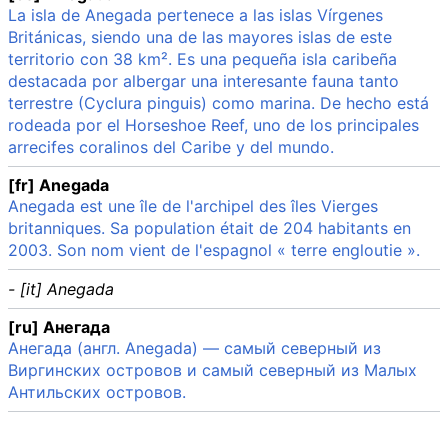
La isla de Anegada pertenece a las islas Vírgenes
Británicas, siendo una de las mayores islas de este
territorio con 38 km². Es una pequeña isla caribeña
destacada por albergar una interesante fauna tanto
terrestre (Cyclura pinguis) como marina. De hecho está
rodeada por el Horseshoe Reef, uno de los principales
arrecifes coralinos del Caribe y del mundo.
[fr] Anegada
Anegada est une île de l'archipel des îles Vierges
britanniques. Sa population était de 204 habitants en
2003. Son nom vient de l'espagnol « terre engloutie ».
- [it] Anegada
[ru] Анегада
Анегада (англ. Anegada) — самый северный из
Виргинских островов и самый северный из Малых
Антильских островов.