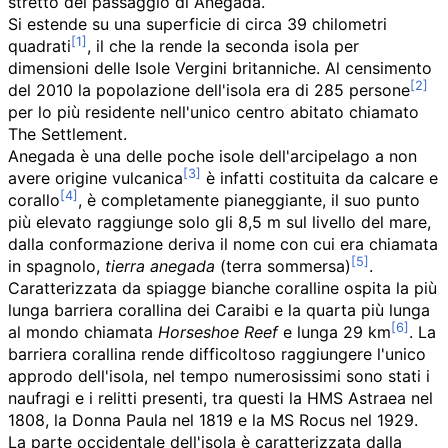
stretto del passaggio di Anegada.
Si estende su una superficie di circa 39 chilometri
quadrati
, il che la rende la seconda isola per
dimensioni delle Isole Vergini britanniche. Al censimento
del 2010 la popolazione dell'isola era di
285
persone
per lo più residente nell'unico centro abitato chiamato
The Settlement.
Anegada è una delle poche isole dell'arcipelago a non
avere origine vulcanica
è infatti costituita da calcare e
corallo
, è completamente pianeggiante, il suo punto
più elevato raggiunge solo gli 8,5
m sul livello del mare,
dalla conformazione deriva il nome con cui era chiamata
in spagnolo,
tierra anegada
(terra sommersa)
.
Caratterizzata da spiagge bianche coralline ospita la più
lunga barriera corallina dei Caraibi e la quarta più lunga
al mondo chiamata
Horseshoe Reef
e lunga 29 km
. La
barriera corallina rende difficoltoso raggiungere l'unico
approdo dell'isola, nel tempo numerosissimi sono stati i
naufragi e i relitti presenti, tra questi la
HMS Astraea
nel
1808, la Donna Paula nel 1819 e la MS Rocus nel 1929.
La parte occidentale dell'isola è caratterizzata dalla