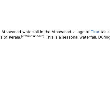
 a Athavanad waterfall in the Athavanad village of
Tirur
taluk 
[
citation needed
]
s of Kerala.
This is a seasonal waterfall. Durin