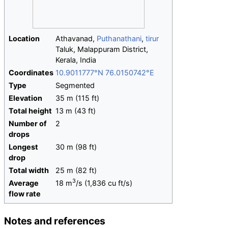
Location
Athavanad,
Puthanathani
,
tirur
Taluk, Malappuram District,
Kerala, India
Coordinates
10.9011777°N 76.0150742°E
Type
Segmented
Elevation
35
m (115
ft)
Total height
13
m (43
ft)
Number of
2
drops
Longest
30
m (98
ft)
drop
Total width
25
m (82
ft)
3
Average
18 m
/s (1,836 cu ft/s)
flow rate
Notes and references