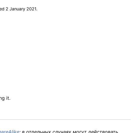
ved
2 January
2021
.
g it.
areAlike
; в отдельных случаях могут действовать