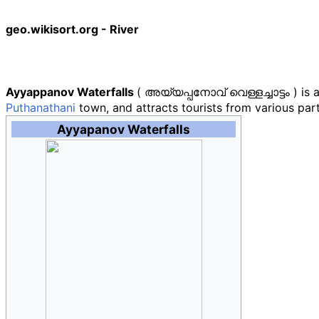
geo.wikisort.org - River
Ayyappanov Waterfalls
( അയ്യപ്പനോവ്‌ വെള്ളച്ചാട്ടം ) is
Puthanathani
town, and attracts tourists from various part
Ayyapanov Waterfalls