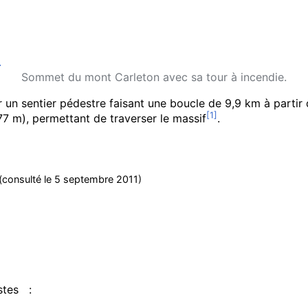
Sommet du mont Carleton avec sa tour à incendie.
r un sentier pédestre faisant une boucle de
9,9
km
à partir 
77
m
), permettant de traverser le massif
.
(consulté le
5 septembre 2011
)
stes
: